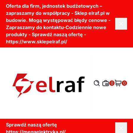
Oferta dla firm, jednostek budżetowych –
zapraszamy do współpracy - Sklep elraf.pl w
budowie. Mogą występować błędy cenowe -
Zapraszamy do kontaktu-Codziennie nowe
produkty - Sprawdź naszą ofertę -
https://www.sklepelraf.pl/
0
0
Sprawdź naszą ofertę
https://megaelektryka.pl/