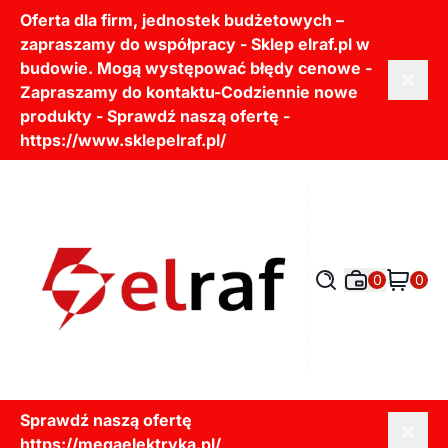
Oferta dla firm, jednostek budżetowych –
zapraszamy do współpracy - Sklep elraf.pl w
budowie. Mogą występować błędy cenowe -
Zapraszamy do kontaktu-Codziennie nowe
produkty - Sprawdź naszą ofertę -
https://www.sklepelraf.pl/
0
0
Sprawdź naszą ofertę
https://megaelektryka.pl/